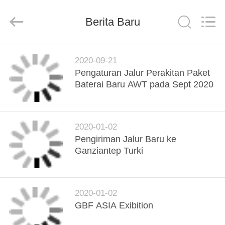
Supo
(Xiamen)
Intelligent
Berita Baru
Equipment
Co.,Ltd.
All
Rights
Reserved.
RUMAH
2020-09-21
Pengaturan Jalur Perakitan Paket
PRODUK
Baterai Baru AWT pada Sept 2020
TENTANG
2020-01-02
KITA
Pengiriman Jalur Baru ke
Ganziantep Turki
TUR
PABRIK
2020-01-02
GBF ASIA Exibition
KONTROL