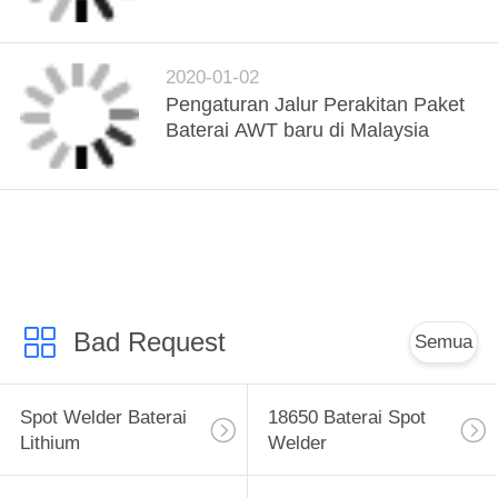
KUALITAS
HUBUNGI
2020-01-02
Pengaturan Jalur Perakitan Paket
KAMI
Baterai AWT baru di Malaysia
BERITA
BICARA
SEKARANG
Bad Request
Semua
SITEMAP
Spot Welder Baterai
18650 Baterai Spot
PRIVACY
Lithium
Welder
POLICY