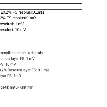
 ±
0,2% FS
resolusi:
0.1m
Ω
,2% FS
resolusi:
1 mΩ
resolusi: 1 mV
resolusi: 10 mV
itampilkan dalam 4 digitals
solusi layar FS: 1 mV
 FS: 10 mV
0,2% Resolusi layar FS: 0,1 mΩ
ayar FS: 1mΩ
etik untuk unit hilir