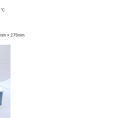
0 ℃
40mm × 275mm