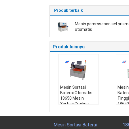
Produk terbaik
Mesin pemrosesan sel prism
otomatis
Produk lainnya
Mesin Sortasi
Mesin
Baterai Otomatis
Batera
18650 Mesin
Tinggi
Sortasi Grading
18650
Baterai 10 kelas
Sortas
Nama:
Mesin Sorta
Bater
si Grading Baterai, P
Nama
Mesin Sortasi Baterai
18
enyortir 18650, Mes
si Gra