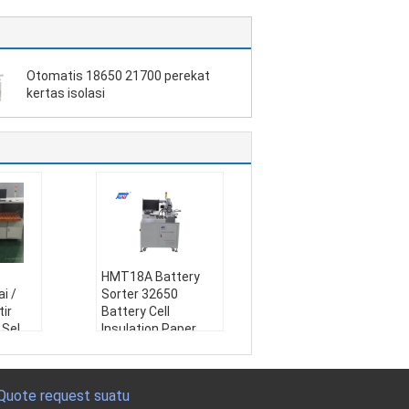
Otomatis 18650 21700 perekat
kertas isolasi
HMT18A Battery
i /
Sorter 32650
ir
Battery Cell
 Sel
Insulation Paper
Mesin
Sticking Machine
Nama:
sel baterai
Sorta
mesin isolasi kerta
Quote request suatu
erai, P
s menempel, 18650