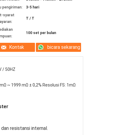
 pengiriman:
3-5 hari
t-syarat
T / T
yaran:
ediakan
100 set per bulan
mpuan:
Kontak
bicara sekarang
V / 50HZ
mΩ ~ 1999 mΩ ± 0,2% Resolusi FS: 1mΩ
ster
dan resistansi internal.