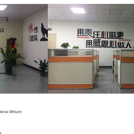
erai lithium
n: