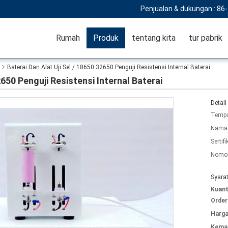
Penjualan & dukungan :
86
Rumah
Produk
tentang kita
tur pabrik
Baterai Dan Alat Uji Sel / 18650 32650 Penguji Resistensi Internal Baterai
2650 Penguji Resistensi Internal Baterai
Detail
Tempa
Nama 
Sertifi
Nomor
Syara
Kuant
Order
Harga
Kemas