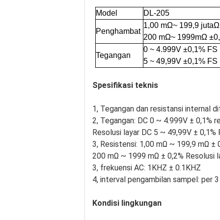
Model
DL-205
1,00 mΩ
~ 199,9 juta
Ω
Penghambat
200 m
Ω
~ 1999m
Ω ±
0
0 ~ 4.999V ±
0,1% FS
Tegangan
5 ~ 49,99V ±
0,1% FS
Spesifikasi teknis
1, Tegangan dan resistansi internal d
2, Tegangan: DC 0 ~ 4.999V ± 0,1% re
Resolusi layar DC 5 ~ 49,99V ± 0,1%
3, Resistensi: 1,00 mΩ ~ 199,9 mΩ ± 
200 mΩ ~ 1999 mΩ ± 0,2% Resolusi l
3, frekuensi AC: 1KHZ ± 0.1KHZ
4, interval pengambilan sampel: per 3 d
Kondisi lingkungan