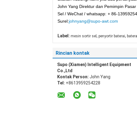
John Yang Direktur dan Pemimpin Pasar 
Sel / WeChat / whatsapp: + 86-1395925
Surel:
johnyang@supo-awt.com
Label:
,
,
mesin sortir sel
penyortir baterai
batera
Rincian kontak
Supo (Xiamen) Intelligent Equipment
Co.,Ltd
Kontak Person:
John Yang
Tel:
+8613959254228