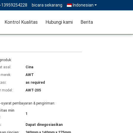
--13959254228
bicara sekarang
Indonesian
Kontrol Kualitas
Hubungi kami
Berita
 produk:
t asal:
Cina
merek:
AWT
kasi:
as required
 model:
AWT-205
t-syarat pembayaran & pengiriman:
itas min
1
:
:
Dapat dinegosiasikan
an rincian:
340mm × 140mm × 275mm