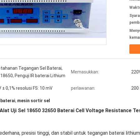
Waktu
Syara
pemba
Meny
kema
etahanan Tegangan Sel Baterai,
Memasukkan:
220
 18650, Penguji IR baterai Lithium
V ± 0,1% resolusi FS: 10 mV
perlawanan:
200 
 baterai
,
mesin sortir sel
Alat Uji Sel 18650 32650 Baterai Cell Voltage Resistance Te
ederhana, presisi tinggi, dan stabil untuk tegangan baterai lithium 