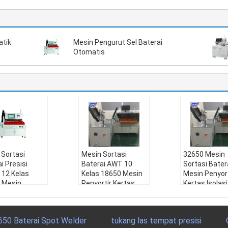
atik
Mesin Pengurut Sel Baterai
Otomatis
 Sortasi
Mesin Sortasi
32650 Mesin
i Presisi
Baterai AWT 10
Sortasi Batera
 12 Kelas
Kelas 18650 Mesin
Mesin Penyort
 Mesin
Penyortir Kertas
Kertas Isolasi
i Grading
Isolasi
Baterai Dan 
ai
Nama:
Mesin Sorta
Sortasi
:
Mesin Sorta
si Grading Baterai, P
Nama:
Mesin 
650 Baterai Spot Welder
tukang las tempat presisi
ding Baterai, P
enyortir 18650, Mes
si Grading Bat