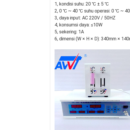
1, kondisi suhu: 20 ℃ ± 5 ℃
2, 0 ℃ ~ 40 ℃ suhu operasi: 0 ℃ ~ 4
3, daya input: AC 220V / 50HZ
4, konsumsi daya: ≤10W
5, sekering: 1A
6, dimensi (W × H × D): 340mm × 1