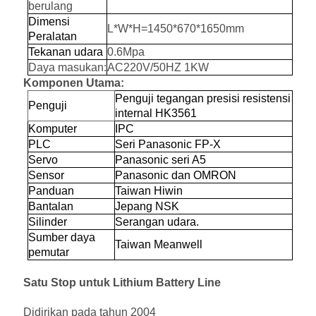
berulang
Dimensi
L*W*H=1450*670*1650mm
Peralatan
Tekanan udara
0.6Mpa
Daya masukan:
AC220V/50HZ 1KW
Komponen Utama:
Penguji tegangan presisi resistensi
Penguji
internal HK3561
Komputer
IPC
PLC
Seri Panasonic FP-X
Servo
Panasonic seri A5
Sensor
Panasonic dan OMRON
Panduan
Taiwan Hiwin
Bantalan
Jepang NSK
Silinder
Serangan udara.
Sumber daya
Taiwan Meanwell
pemutar
Satu Stop untuk Lithium Battery Line
Didirikan pada tahun 2004