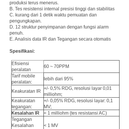
produksi terus menerus.
B. Tes resistensi internal presisi tinggi dan stabilitas
C. kurang dari 1 detik waktu pemuatan dan
pengungkapan.
D. 12 struktur penyimpanan dengan fungsi alarm
penuh.
E. Analisis data IR dan Tegangan secara otomatis
Spesifikasi:
Efisiensi
60 ~ 70PPM
peralatan
Tarif mobile
lebih dari 95%
peralatan:
+/- 0,5% RDG, resolusi layar 0,01
Keakuratan IR
milliohm;
Keakuratan
+/- 0,05% RDG, resolusi layar: 0,1
tegangan:
MV;
Kesalahan IR
< 1 milliohm (tes resistansi AC)
Tegangan
Kesalahan
< 1 MV