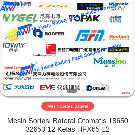
Supo
(Xiamen)
Intelligent
Equipment
Co.,Ltd.
All
Rights
Reserved.
RUMAH
PRODUK
TENTANG
KITA
TUR
PABRIK
Mesin Sortasi Baterai
Mesin Sortasi Baterai Otomatis 18650
KONTROL
32650 12 Kelas HFX65-12