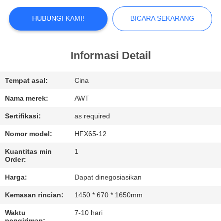
KUALITAS
HUBUNGI KAMI!
BICARA SEKARANG
HUBUNGI
KAMI
Informasi Detail
BERITA
Tempat asal:
Cina
Nama merek:
AWT
BICARA
Sertifikasi:
as required
SEKARANG
Nomor model:
HFX65-12
Kuantitas min
1
SITEMAP
Order:
Harga:
Dapat dinegosiasikan
PRIVACY
Kemasan rincian:
1450 * 670 * 1650mm
POLICY
Waktu
7-10 hari
pengiriman: