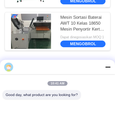
MENGOBROL
Mesin Sortasi Baterai
AWT 10 Kelas 18650
Mesin Penyortir Kertas
Isolasi
Dapat dinegosiasikan MOQ:1
MENGOBROL
Bad Request
Semua
Spot Welder Baterai
18650 Baterai Spot
10:41 AM
Lithium
Welder
Good day, what product are you looking for?
tukang las tempat
Baterai Dan Alat Uji
presisi
Sel