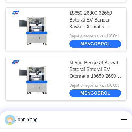
18650 26800 32650
Baterai EV Bonder
Kawat Otomatis
SUPO-3740A
Dapat dinegosiasikan MOQ:1
MENGOBROL
Mesin Pengikat Kawat
Baterai Baterai EV
Otomatis 18650 26800
32650 SUPO-3741
Dapat dinegosiasikan MOQ:1
MENGOBROL
Bad Request
Semua
John Yang