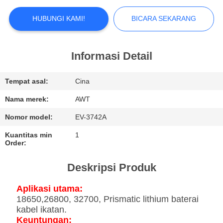
KUALITAS
HUBUNGI KAMI!
BICARA SEKARANG
HUBUNGI
KAMI
Informasi Detail
BERITA
Tempat asal:
Cina
Nama merek:
AWT
BICARA
Nomor model:
EV-3742A
SEKARANG
Kuantitas min
1
Order:
SITEMAP
Deskripsi Produk
Aplikasi utama:
PRIVACY
18650,26800, 32700, Prismatic lithium baterai
POLICY
kabel ikatan.
Keuntungan: