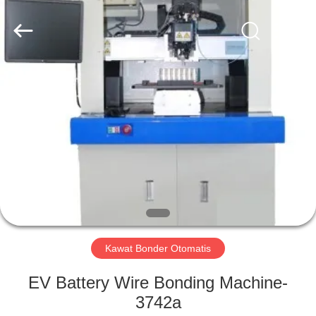
Supo
(Xiamen)
Intelligent
Equipment
Co.,Ltd.
All
Rights
Reserved.
RUMAH
PRODUK
TENTANG
KITA
TUR
PABRIK
Kawat Bonder Otomatis
EV Battery Wire Bonding Machine-
KONTROL
3742a