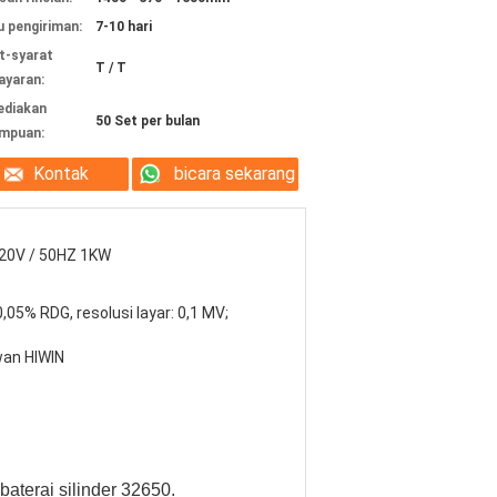
 pengiriman:
7-10 hari
t-syarat
T / T
yaran:
ediakan
50 Set per bulan
mpuan:
Kontak
bicara sekarang
20V / 50HZ 1KW
0,05% RDG, resolusi layar: 0,1 MV;
wan HIWIN
aterai silinder 32650.