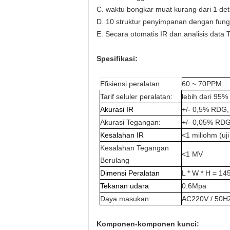
C. waktu bongkar muat kurang dari 1 deti
D. 10 struktur penyimpanan dengan fung
E. Secara otomatis IR dan analisis data
Spesifikasi:
Efisiensi peralatan
60 ~ 70PPM
Tarif seluler peralatan:
lebih dari 95%
Akurasi IR
+/- 0,5% RDG, 
Akurasi Tegangan:
+/- 0,05% RDG,
Kesalahan IR
<1 miliohm (uji
Kesalahan Tegangan
<1 MV
Berulang
Dimensi Peralatan
L * W * H = 1
Tekanan udara
0.6Mpa
Daya masukan:
AC220V / 50
Komponen-komponen kunci: