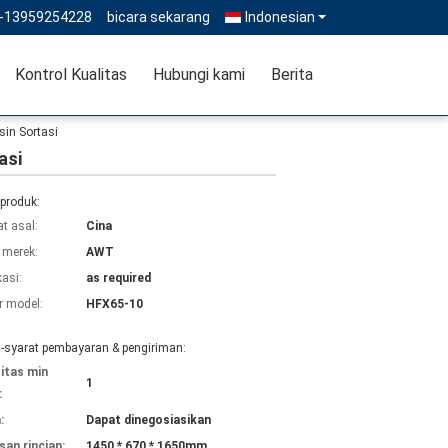
--13959254228
bicara sekarang
Indonesian
Kontrol Kualitas
Hubungi kami
Berita
sin Sortasi
asi
 produk:
t asal:
Cina
merek:
AWT
kasi:
as required
 model:
HFX65-10
t-syarat pembayaran & pengiriman:
itas min
1
:
:
Dapat dinegosiasikan
an rincian:
1450 * 670 * 1650mm