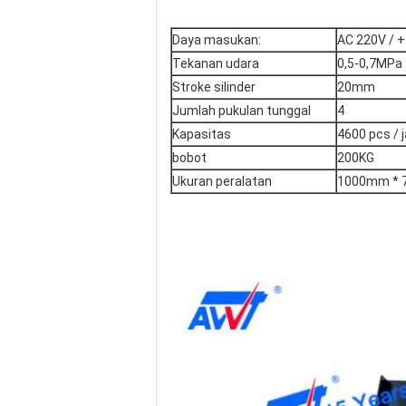
Daya masukan:
AC 220V / 
Tekanan udara
0,5-0,7MPa
Stroke silinder
20mm
Jumlah pukulan tunggal
4
Kapasitas
4600 pcs / 
bobot
200KG
Ukuran peralatan
1000mm * 