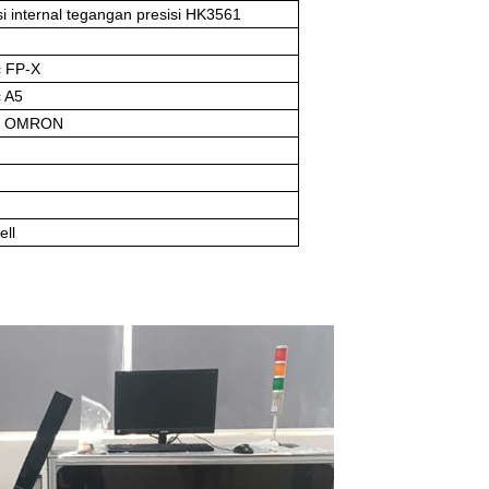
nsi internal tegangan presisi HK3561
c FP-X
c A5
an OMRON
ll