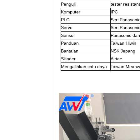
Penguji
tester resista
Komputer
IPC
PLC
Seri Panasoni
Servo
Seri Panasoni
Sensor
Panasonic d
Panduan
Taiwan Hiwin
Bantalan
NSK Jepang
Silinder
Airtac
Mengalihkan catu daya
Taiwan Meanwe