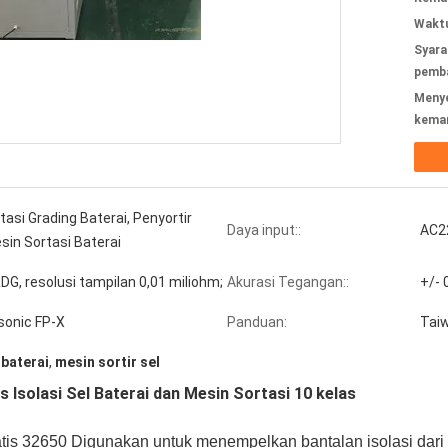
Waktu
Syara
pemba
Meny
kema
asi Grading Baterai, Penyortir
Daya input::
AC2
sin Sortasi Baterai
DG, resolusi tampilan 0,01 miliohm;
Akurasi Tegangan::
+/- 
sonic FP-X
Panduan:
Tai
 baterai
,
mesin sortir sel
 Isolasi Sel Baterai dan Mesin Sortasi 10 kelas
atis 32650
Digunakan untuk menempelkan bantalan isolasi dari b