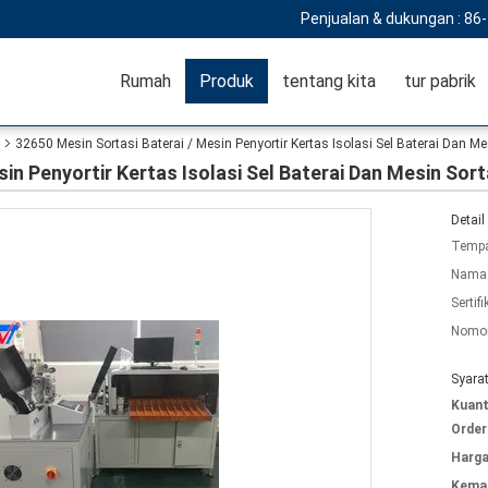
Penjualan & dukungan :
86
Rumah
Produk
tentang kita
tur pabrik
32650 Mesin Sortasi Baterai / Mesin Penyortir Kertas Isolasi Sel Baterai Dan Me
in Penyortir Kertas Isolasi Sel Baterai Dan Mesin Sort
Detail
Tempa
Nama 
Sertifi
Nomor
Syara
Kuant
Order
Harga
Kemas