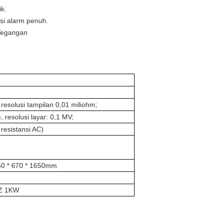
k.
si alarm penuh.
 Tegangan
resolusi tampilan 0,01 miliohm;
 resolusi layar: 0,1 MV;
 resistansi AC)
450 * 670 * 1650mm
HZ 1KW