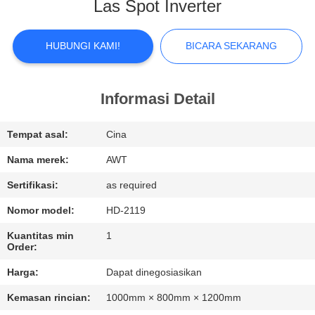
KUALITAS
Las Spot Inverter
HUBUNGI
HUBUNGI KAMI!
BICARA SEKARANG
KAMI
Informasi Detail
BERITA
Tempat asal:
Cina
BICARA
Nama merek:
AWT
SEKARANG
Sertifikasi:
as required
Nomor model:
HD-2119
SITEMAP
Kuantitas min
1
Order:
PRIVACY
Harga:
Dapat dinegosiasikan
POLICY
Kemasan rincian:
1000mm × 800mm × 1200mm