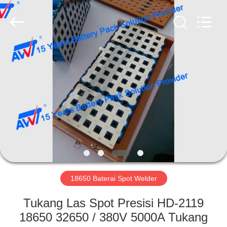
Supo
(Xiamen)
Intelligent
Equipment
Co.,Ltd.
All
Rights
Reserved.
RUMAH
PRODUK
TENTANG
KITA
TUR
PABRIK
18650 Baterai Spot Welder
Tukang Las Spot Presisi HD-2119
KONTROL
18650 32650 / 380V 5000A Tukang