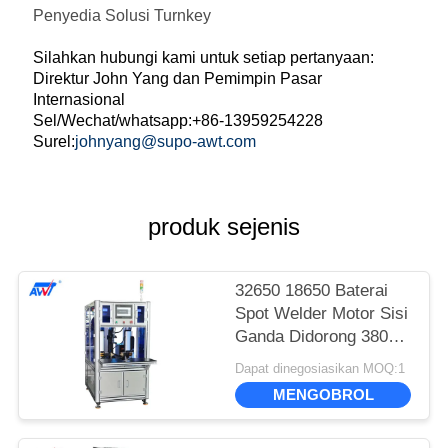
Penyedia Solusi Turnkey
Silahkan hubungi kami untuk setiap pertanyaan:
Direktur John Yang dan Pemimpin Pasar
Internasional
Sel/Wechat/whatsapp:+86-13959254228
Surel:
johnyang@supo-awt.com
produk sejenis
32650 18650 Baterai
Spot Welder Motor Sisi
Ganda Didorong 3800-
4500 pcs / Jam 380V
Dapat dinegosiasikan MOQ:1
5000A
MENGOBROL