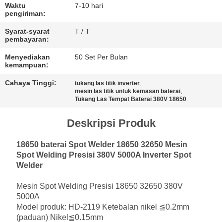
Waktu
7-10 hari
pengiriman:
Syarat-syarat
T / T
pembayaran:
Menyediakan
50 Set Per Bulan
kemampuan:
Cahaya Tinggi:
,
tukang las titik inverter
,
mesin las titik untuk kemasan baterai
Tukang Las Tempat Baterai 380V 18650
Deskripsi Produk
18650 baterai Spot Welder 18650 32650 Mesin
Spot Welding Presisi 380V 5000A Inverter Spot
Welder
Mesin Spot Welding Presisi 18650 32650 380V
5000A
Model produk: HD-2119 Ketebalan nikel ≦0.2mm
(paduan) Nikel≦0.15mm