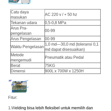
Catu daya
AC 220 v / + 50 hz
masukan
Tekanan udara
0,5-0,8 MPa
Arus Pra-
00-99
pengelasan
Arus Pengelasan
00-99
1,0 md—30,0 md (toleransi 0,1
Waktu Pengelasan
md dapat disesuaikan)
Metode
Pneumatik atau Pedal
mengemudi
Berat
75KG
Dimensi
900L x 700W x 1250H
Fitur:
1.W
elding bisa lebih fleksibel untuk memilih dan