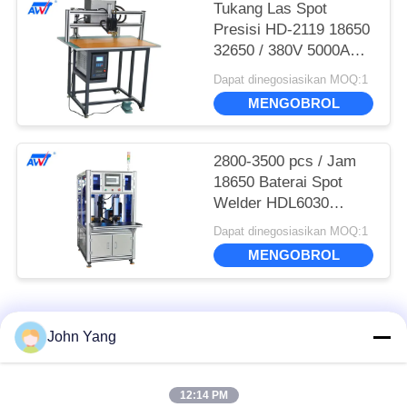
Tukang Las Spot
Presisi HD-2119 18650
32650 / 380V 5000A
Tukang Las Spot
Dapat dinegosiasikan MOQ:1
Inverter
MENGOBROL
2800-3500 pcs / Jam
18650 Baterai Spot
Welder HDL6030
Pneumatic Driven
Dapat dinegosiasikan MOQ:1
MENGOBROL
Bad Request
Semua
John Yang
Spot Welder Baterai
18650 Baterai Spot
12:14 PM