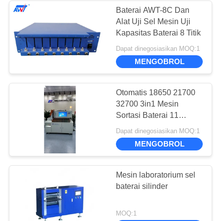
Baterai AWT-8C Dan
Alat Uji Sel Mesin Uji
10
Kapasitas Baterai 8 Titik
Dapat dinegosiasikan MOQ:1
Sistem Uji BMS
MENGOBROL
Otomatis 18650 21700
32700 3in1 Mesin
Sortasi Baterai 11
Struktur Penyimpanan
8
Dapat dinegosiasikan MOQ:1
Dengan Fungsi Alarm
MENGOBROL
Penguji Kapasitas
Penuh
Baterai Lithium
Mesin laboratorium sel
baterai silinder
MOQ:1