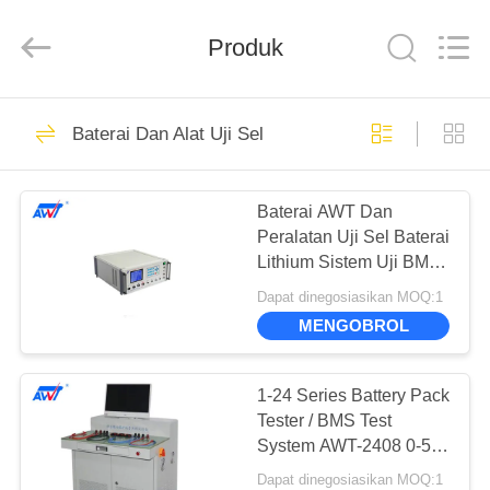
Supo
(Xiamen)
Intelligent
Produk
Equipment
Co.,Ltd.
All
Rights
Reserved.
RUMAH
11
Baterai Dan Alat Uji Sel
Spot Welder Baterai
PRODUK
Lithium
Baterai AWT Dan
Peralatan Uji Sel Baterai
TENTANG
Lithium Sistem Uji BMS
KITA
Seri 1-10
Dapat dinegosiasikan MOQ:1
MENGOBROL
14
TUR
18650 Baterai Spot
PABRIK
1-24 Series Battery Pack
Tester / BMS Test
Welder
System AWT-2408 0-5V
KONTROL
Rentang Dengan
Dapat dinegosiasikan MOQ:1