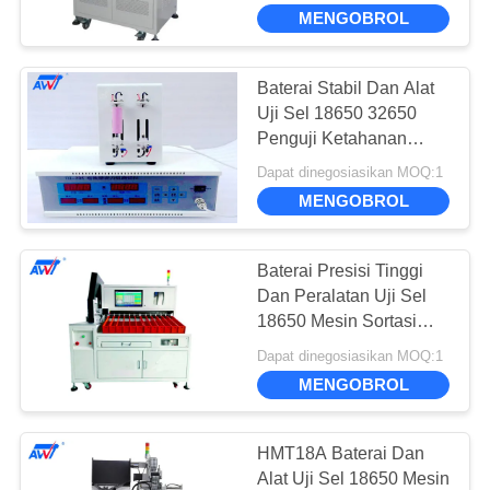
KUALITAS
Akurasi 5mV
MENGOBROL
HUBUNGI
Baterai Stabil Dan Alat
10
KAMI
Uji Sel 18650 32650
tukang las tempat
Penguji Ketahanan
Tegangan Sel Baterai
BERITA
presisi
Dapat dinegosiasikan MOQ:1
MENGOBROL
BICARA
Baterai Presisi Tinggi
SEKARANG
Dan Peralatan Uji Sel
18650 Mesin Sortasi
25
Baterai 12 Kelas
SITEMAP
Dapat dinegosiasikan MOQ:1
Baterai Dan Alat Uji
MENGOBROL
Sel
PRIVACY
POLICY
HMT18A Baterai Dan
Alat Uji Sel 18650 Mesin