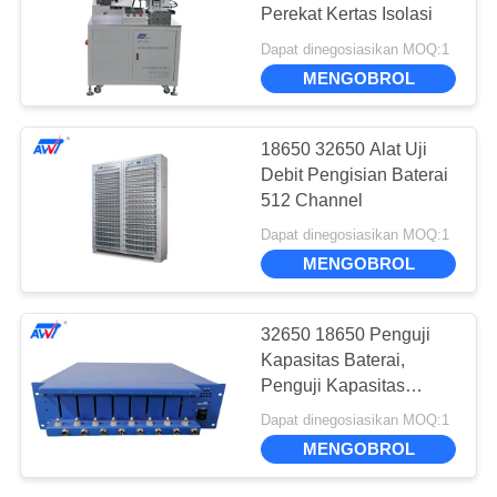
Perekat Kertas Isolasi
Dapat dinegosiasikan MOQ:1
11
MENGOBROL
Mesin Sortasi
18650 32650 Alat Uji
Baterai
Debit Pengisian Baterai
512 Channel
Dapat dinegosiasikan MOQ:1
MENGOBROL
8
32650 18650 Penguji
Penguji Resistansi
Kapasitas Baterai,
Penguji Kapasitas
Internal Baterai
Baterai Lithium 8 Titik
Dapat dinegosiasikan MOQ:1
5V 3A
MENGOBROL