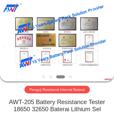
Supo
(Xiamen)
Intelligent
Equipment
Co.,Ltd.
All
Rights
Reserved.
RUMAH
PRODUK
TENTANG
KITA
TUR
PABRIK
Penguji Resistansi Internal Baterai
AWT-205 Battery Resistance Tester
KONTROL
18650 32650 Baterai Lithium Sel