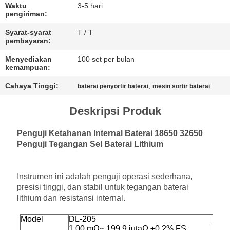
Waktu
3-5 hari
pengiriman:
Syarat-syarat
T / T
pembayaran:
Menyediakan
100 set per bulan
kemampuan:
Cahaya Tinggi:
,
baterai penyortir baterai
mesin sortir baterai
Deskripsi Produk
Penguji Ketahanan Internal Baterai 18650 32650
Penguji Tegangan Sel Baterai Lithium
Instrumen ini adalah penguji operasi sederhana,
presisi tinggi, dan stabil untuk tegangan baterai
lithium dan resistansi internal.
Model
DL-205
1,00 mΩ
~ 199,9 juta
Ω ±
0,2% FS