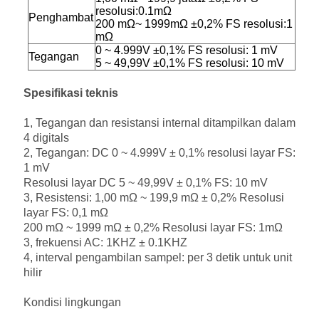
resolusi:
0.1m
Ω
Penghambat
200 m
Ω
~ 1999m
Ω ±
0,2% FS
resolusi:
1
mΩ
0 ~ 4.999V ±
0,1% FS
resolusi: 1 mV
Tegangan
5 ~ 49,99V ±
0,1% FS
resolusi: 10 mV
Spesifikasi teknis
1, Tegangan dan resistansi internal ditampilkan dalam
4 digitals
2, Tegangan: DC 0 ~ 4.999V ± 0,1% resolusi layar FS:
1 mV
Resolusi layar DC 5 ~ 49,99V ± 0,1% FS: 10 mV
3, Resistensi: 1,00 mΩ ~ 199,9 mΩ ± 0,2% Resolusi
layar FS: 0,1 mΩ
200 mΩ ~ 1999 mΩ ± 0,2% Resolusi layar FS: 1mΩ
3, frekuensi AC: 1KHZ ± 0.1KHZ
4, interval pengambilan sampel: per 3 detik untuk unit
hilir
Kondisi lingkungan