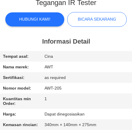
KUALITAS
Tegangan IR Tester
HUBUNGI
HUBUNGI KAMI!
BICARA SEKARANG
KAMI
Informasi Detail
BERITA
Tempat asal:
Cina
BICARA
Nama merek:
AWT
SEKARANG
Sertifikasi:
as required
Nomor model:
AWT-205
SITEMAP
Kuantitas min
1
Order:
PRIVACY
Harga:
Dapat dinegosiasikan
POLICY
Kemasan rincian:
340mm × 140mm × 275mm