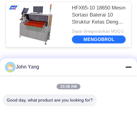
HFX65-10 18650 Mesin
Sortasi Baterai 10
Struktur Kelas Dengan
Fungsi Alarm Penuh
Dapat dinegosiasikan MOQ:1
MENGOBROL
Bad Request
Semua
John Yang
Spot Welder Baterai
18650 Baterai Spot
10:38 AM
Lithium
Welder
Good day, what product are you looking for?
tukang las tempat
Baterai Dan Alat Uji
presisi
Sel
Penguji Resistansi