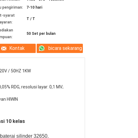
 pengiriman:
7-10 hari
t-syarat
T / T
yaran:
ediakan
50 Set per bulan
mpuan:
Kontak
bicara sekarang
20V / 50HZ 1KW
0,05% RDG, resolusi layar: 0,1 MV;
wan HIWIN
si 10 kelas
aterai silinder 32650.