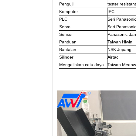
Penguji
tester resista
Komputer
IPC
PLC
Seri Panasoni
Servo
Seri Panasoni
Sensor
Panasonic d
Panduan
Taiwan Hiwin
Bantalan
NSK Jepang
Silinder
Airtac
Mengalihkan catu daya
Taiwan Meanwe