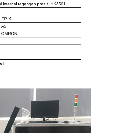
nsi internal tegangan presisi HK3561
c FP-X
c A5
an OMRON
ll