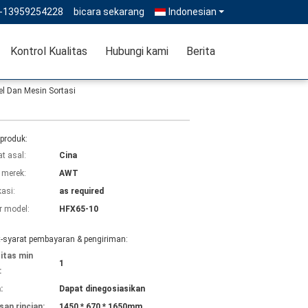
--13959254228
bicara sekarang
Indonesian
Kontrol Kualitas
Hubungi kami
Berita
el Dan Mesin Sortasi
 produk:
t asal:
Cina
merek:
AWT
kasi:
as required
 model:
HFX65-10
t-syarat pembayaran & pengiriman:
itas min
1
:
:
Dapat dinegosiasikan
an rincian:
1450 * 670 * 1650mm