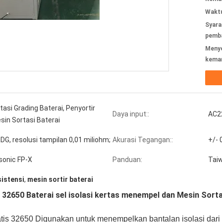
Waktu
Syara
pemba
Meny
kema
asi Grading Baterai, Penyortir
Daya input::
AC2
sin Sortasi Baterai
DG, resolusi tampilan 0,01 miliohm;
Akurasi Tegangan::
+/- 
sonic FP-X
Panduan:
Tai
sistensi
,
mesin sortir baterai
r 32650 Baterai sel isolasi kertas menempel dan Mesin Sorta
atis 32650
Digunakan untuk menempelkan bantalan isolasi dari b