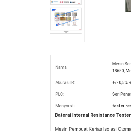
Mesin Sort
Nama:
18650, Me
Akurasi IR:
+/- 0,5% R
PLC:
Seri Pana
Menyoroti:
tester re
Baterai Internal Resistance Teste
Mesin Pembuat Kertas Isolasi Otom