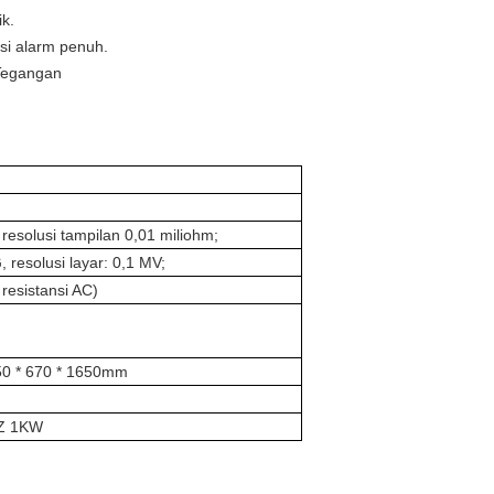
k.
si alarm penuh.
 Tegangan
resolusi tampilan 0,01 miliohm;
 resolusi layar: 0,1 MV;
 resistansi AC)
450 * 670 * 1650mm
HZ 1KW