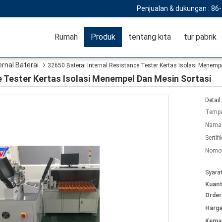
Penjualan & dukungan :
86
Rumah
Produk
tentang kita
tur pabrik
ernal Baterai
32650 Baterai Internal Resistance Tester Kertas Isolasi Menemp
e Tester Kertas Isolasi Menempel Dan Mesin Sortasi
Detail
Tempa
Nama 
Sertifi
Nomor
Syara
Kuant
Order
Harga
Kemas