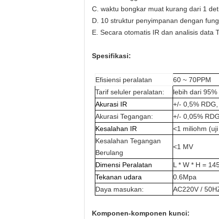
C. waktu bongkar muat kurang dari 1 deti
D. 10 struktur penyimpanan dengan fung
E. Secara otomatis IR dan analisis data
Spesifikasi:
Efisiensi peralatan
60 ~ 70PPM
Tarif seluler peralatan:
lebih dari 95%
Akurasi IR
+/- 0,5% RDG, 
Akurasi Tegangan:
+/- 0,05% RDG,
Kesalahan IR
<1 miliohm (uji
Kesalahan Tegangan
<1 MV
Berulang
Dimensi Peralatan
L * W * H = 1
Tekanan udara
0.6Mpa
Daya masukan:
AC220V / 50
Komponen-komponen kunci: