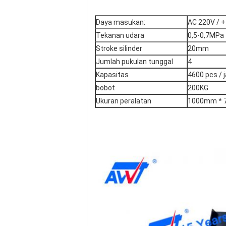
Daya masukan:
AC 220V / 
Tekanan udara
0,5-0,7MPa
Stroke silinder
20mm
Jumlah pukulan tunggal
4
Kapasitas
4600 pcs / 
bobot
200KG
Ukuran peralatan
1000mm * 